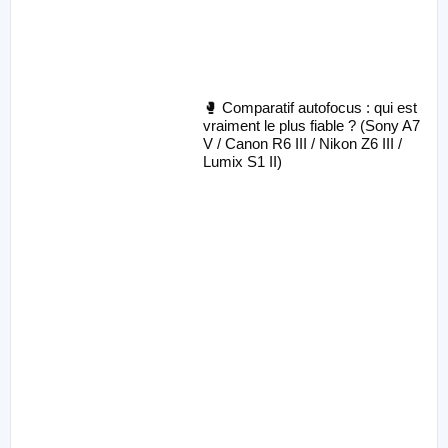
🥊 Comparatif autofocus : qui est
vraiment le plus fiable ? (Sony A7
V / Canon R6 III / Nikon Z6 III /
Lumix S1 II)