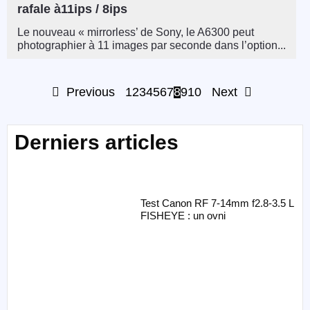
rafale à11ips / 8ips
Le nouveau « mirrorless’ de Sony, le A6300 peut
photographier à 11 images par seconde dans l’option...
Previous
1
2
3
4
5
6
7
8
9
10
Next
Derniers articles
Test Canon RF 7-14mm f2.8-3.5 L
FISHEYE : un ovni