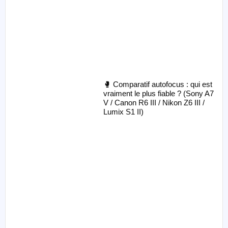
🥊 Comparatif autofocus : qui est
vraiment le plus fiable ? (Sony A7
V / Canon R6 III / Nikon Z6 III /
Lumix S1 II)