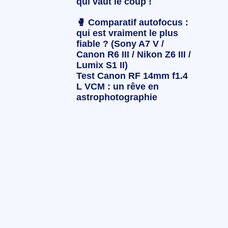
qui vaut le coup !
🥊 Comparatif autofocus :
qui est vraiment le plus
fiable ? (Sony A7 V /
Canon R6 III / Nikon Z6 III /
Lumix S1 II)
Test Canon RF 14mm f1.4
L VCM : un rêve en
astrophotographie