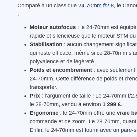
Comparé à un classique
24-70mm f/2.8
, le Can
:
Moteur autofocus
: le 24-70mm est équipé
rapide et silencieuse que le moteur STM d
Stabilisation
: aucun changement significatif
qui reste efficace, même si ce 28-70mm s’ad
polyvalence et de légèreté.
Poids et encombrement
: avec seulement 
24-70mm. Cette différence de poids et d’e
transporter.
Prix
: l’argument de taille ! Le 24-70mm f/2.
le 28-70mm, vendu à environ
1 299 €
.
Ergonomie
: le 24-70mm offre une
vraie b
commande et de zoom. Le 28-70mm, quant à
Enfin, le 24-70mm est fourni avec un pare-so