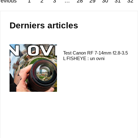
revious
1
2
3
…
28
29
30
31
32
Derniers articles
Test Canon RF 7-14mm f2.8-3.5
L FISHEYE : un ovni