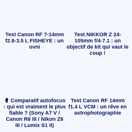
Test Canon RF 7-14mm
Test NIKKOR Z 24-
f2.8-3.5 L FISHEYE : un
105mm f/4-7.1 : un
ovni
objectif de kit qui vaut le
coup !
🥊 Comparatif autofocus
Test Canon RF 14mm
: qui est vraiment le plus
f1.4 L VCM : un rêve en
fiable ? (Sony A7 V /
astrophotographie
Canon R6 III / Nikon Z6
III / Lumix S1 II)