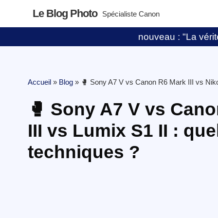
Le Blog Photo
Spécialiste Canon
nouveau : "La vérité
Accueil
»
Blog
»
🥊 Sony A7 V vs Canon R6 Mark III vs Nikon
🥊 Sony A7 V vs Canon
III vs Lumix S1 II : qu
techniques ?