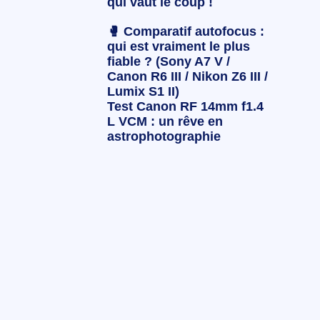
qui vaut le coup !
🥊 Comparatif autofocus :
qui est vraiment le plus
fiable ? (Sony A7 V /
Canon R6 III / Nikon Z6 III /
Lumix S1 II)
Test Canon RF 14mm f1.4
L VCM : un rêve en
astrophotographie