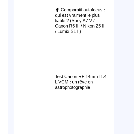
🥊 Comparatif autofocus :
qui est vraiment le plus
fiable ? (Sony A7 V /
Canon R6 III / Nikon Z6 III
/ Lumix S1 II)
Test Canon RF 14mm f1.4
L VCM : un rêve en
astrophotographie