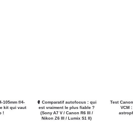
4-105mm f/4-
🥊 Comparatif autofocus : qui
Test Canon
e kit qui vaut
est vraiment le plus fiable ?
VCM :
p !
(Sony A7 V / Canon R6 III /
astrop
Nikon Z6 III / Lumix S1 II)