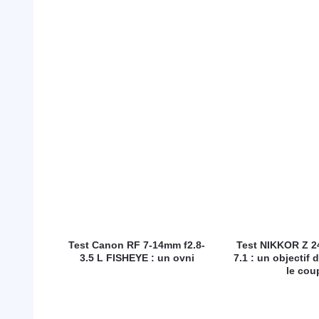
Test Canon RF 7-14mm f2.8-
Test NIKKOR Z 2
3.5 L FISHEYE : un ovni
7.1 : un objectif d
le cou