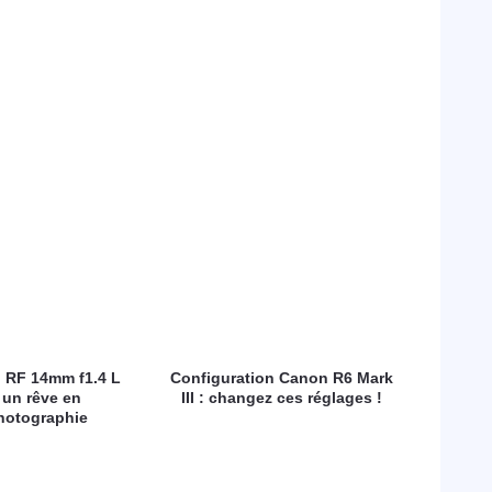
 RF 14mm f1.4 L
Configuration Canon R6 Mark
 un rêve en
III : changez ces réglages !
hotographie