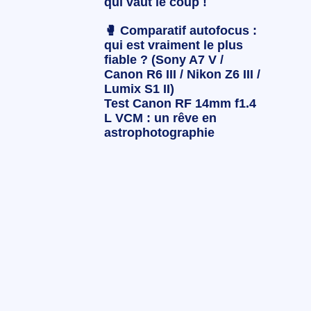
qui vaut le coup !
🥊 Comparatif autofocus :
qui est vraiment le plus
fiable ? (Sony A7 V /
Canon R6 III / Nikon Z6 III /
Lumix S1 II)
Test Canon RF 14mm f1.4
L VCM : un rêve en
astrophotographie