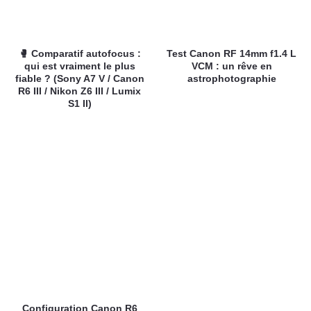
🥊 Comparatif autofocus :
Test Canon RF 14mm f1.4 L
qui est vraiment le plus
VCM : un rêve en
fiable ? (Sony A7 V / Canon
astrophotographie
R6 III / Nikon Z6 III / Lumix
S1 II)
Configuration Canon R6