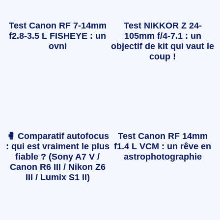
Test Canon RF 7-14mm
Test NIKKOR Z 24-
f2.8-3.5 L FISHEYE : un
105mm f/4-7.1 : un
ovni
objectif de kit qui vaut le
coup !
🥊 Comparatif autofocus
Test Canon RF 14mm
: qui est vraiment le plus
f1.4 L VCM : un rêve en
fiable ? (Sony A7 V /
astrophotographie
Canon R6 III / Nikon Z6
III / Lumix S1 II)