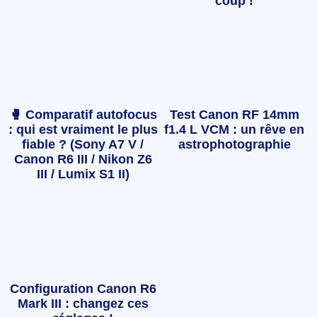
coup !
🥊 Comparatif autofocus
Test Canon RF 14mm
: qui est vraiment le plus
f1.4 L VCM : un rêve en
fiable ? (Sony A7 V /
astrophotographie
Canon R6 III / Nikon Z6
III / Lumix S1 II)
Configuration Canon R6
Mark III : changez ces