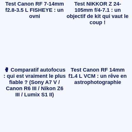
Test Canon RF 7-14mm
Test NIKKOR Z 24-
f2.8-3.5 L FISHEYE : un
105mm f/4-7.1 : un
ovni
objectif de kit qui vaut le
coup !
🥊 Comparatif autofocus
Test Canon RF 14mm
: qui est vraiment le plus
f1.4 L VCM : un rêve en
fiable ? (Sony A7 V /
astrophotographie
Canon R6 III / Nikon Z6
III / Lumix S1 II)