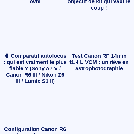
ovni
objectif de kit qui vaut le
coup !
🥊 Comparatif autofocus
Test Canon RF 14mm
: qui est vraiment le plus
f1.4 L VCM : un rêve en
fiable ? (Sony A7 V /
astrophotographie
Canon R6 III / Nikon Z6
III / Lumix S1 II)
Configuration Canon R6