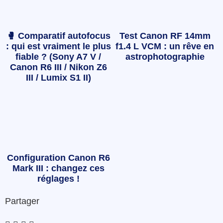
🥊 Comparatif autofocus
Test Canon RF 14mm
: qui est vraiment le plus
f1.4 L VCM : un rêve en
fiable ? (Sony A7 V /
astrophotographie
Canon R6 III / Nikon Z6
III / Lumix S1 II)
Configuration Canon R6
Mark III : changez ces
réglages !
Partager