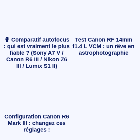
🥊 Comparatif autofocus
Test Canon RF 14mm
: qui est vraiment le plus
f1.4 L VCM : un rêve en
fiable ? (Sony A7 V /
astrophotographie
Canon R6 III / Nikon Z6
III / Lumix S1 II)
Configuration Canon R6
Mark III : changez ces
réglages !