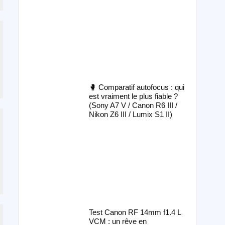
🥊 Comparatif autofocus : qui
est vraiment le plus fiable ?
(Sony A7 V / Canon R6 III /
Nikon Z6 III / Lumix S1 II)
Test Canon RF 14mm f1.4 L
VCM : un rêve en