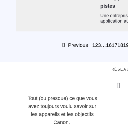
pistes
Une entrepris
application au
Previous
1
2
3
…
16
17
18
1
RÉSEA
Tout (ou presque) ce que vous
avez toujours voulu savoir sur
les appareils et les objectifs
Canon.