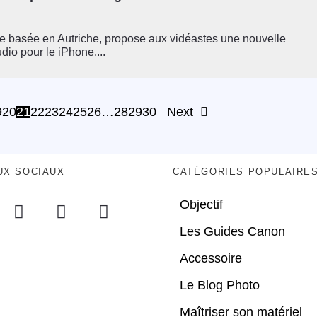
e basée en Autriche, propose aux vidéastes une nouvelle
dio pour le iPhone....
9
20
21
22
23
24
25
26
…
28
29
30
Next
UX SOCIAUX
CATÉGORIES POPULAIRE
Objectif
Les Guides Canon
Accessoire
Le Blog Photo
Maîtriser son matériel