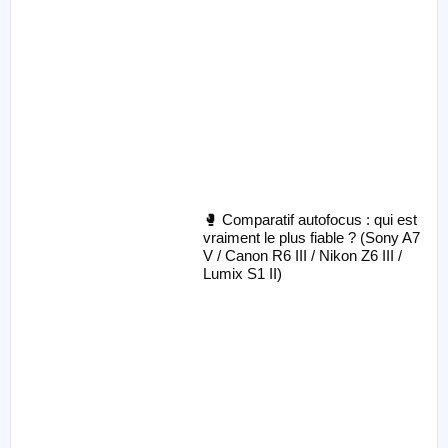
🥊 Comparatif autofocus : qui est
vraiment le plus fiable ? (Sony A7
V / Canon R6 III / Nikon Z6 III /
Lumix S1 II)