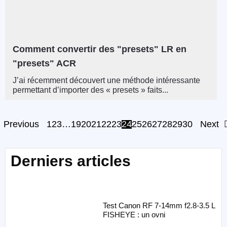
Comment convertir des "presets" LR en
"presets" ACR
J’ai récemment découvert une méthode intéressante
permettant d’importer des « presets » faits...
Previous
1
2
3
…
19
20
21
22
23
24
25
26
27
28
29
30
Next
Derniers articles
Test Canon RF 7-14mm f2.8-3.5 L
FISHEYE : un ovni