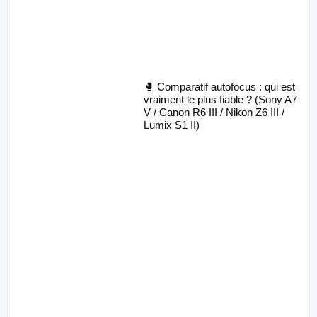
🥊 Comparatif autofocus : qui est
vraiment le plus fiable ? (Sony A7
V / Canon R6 III / Nikon Z6 III /
Lumix S1 II)