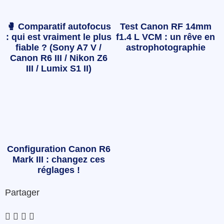
🥊 Comparatif autofocus
Test Canon RF 14mm
: qui est vraiment le plus
f1.4 L VCM : un rêve en
fiable ? (Sony A7 V /
astrophotographie
Canon R6 III / Nikon Z6
III / Lumix S1 II)
Configuration Canon R6
Mark III : changez ces
réglages !
Partager