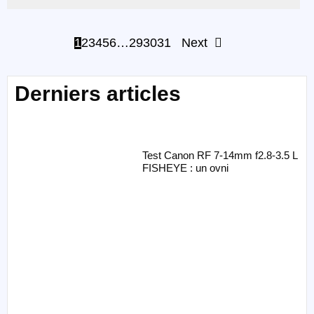
1
2
3
4
5
6
…
29
30
31
Next
Derniers articles
Test Canon RF 7-14mm f2.8-3.5 L
FISHEYE : un ovni