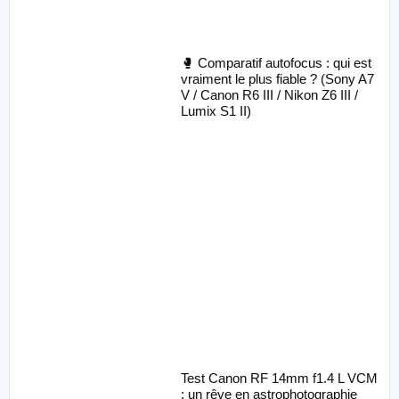
🥊 Comparatif autofocus : qui est
vraiment le plus fiable ? (Sony A7
V / Canon R6 III / Nikon Z6 III /
Lumix S1 II)
Test Canon RF 14mm f1.4 L VCM
: un rêve en astrophotographie