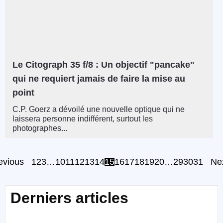
Le Citograph 35 f/8 : Un objectif "pancake"
qui ne requiert jamais de faire la mise au
point
C.P. Goerz a dévoilé une nouvelle optique qui ne
laissera personne indifférent, surtout les
photographes...
evious
1
2
3
…
10
11
12
13
14
15
16
17
18
19
20
…
29
30
31
Ne
Derniers articles