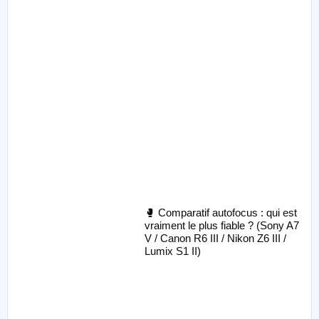
🥊 Comparatif autofocus : qui est
vraiment le plus fiable ? (Sony A7
V / Canon R6 III / Nikon Z6 III /
Lumix S1 II)