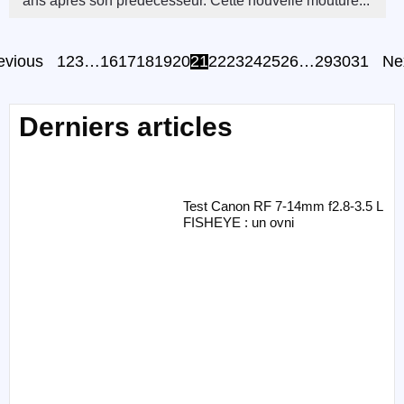
ans après son prédécesseur. Cette nouvelle mouture...
evious
1
2
3
…
16
17
18
19
20
21
22
23
24
25
26
…
29
30
31
Ne
Derniers articles
Test Canon RF 7-14mm f2.8-3.5 L
FISHEYE : un ovni