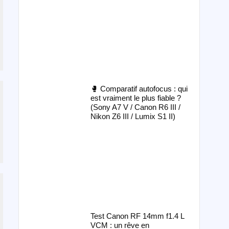
🥊 Comparatif autofocus : qui
est vraiment le plus fiable ?
(Sony A7 V / Canon R6 III /
Nikon Z6 III / Lumix S1 II)
Test Canon RF 14mm f1.4 L
VCM : un rêve en