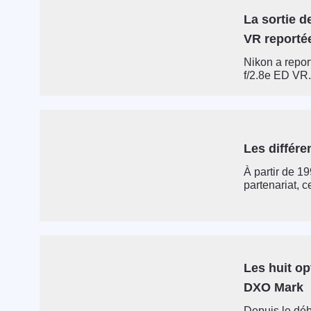
La sortie d
VR reporté
Nikon a repor
f/2.8e ED VR.
Les différe
À partir de 19
partenariat, ce
Les huit op
DXO Mark
Depuis le déb