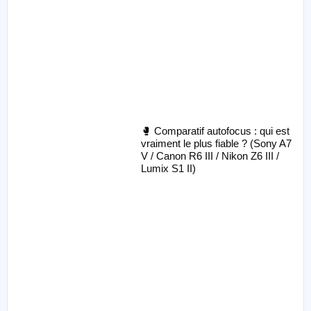
🥊 Comparatif autofocus : qui est
vraiment le plus fiable ? (Sony A7
V / Canon R6 III / Nikon Z6 III /
Lumix S1 II)