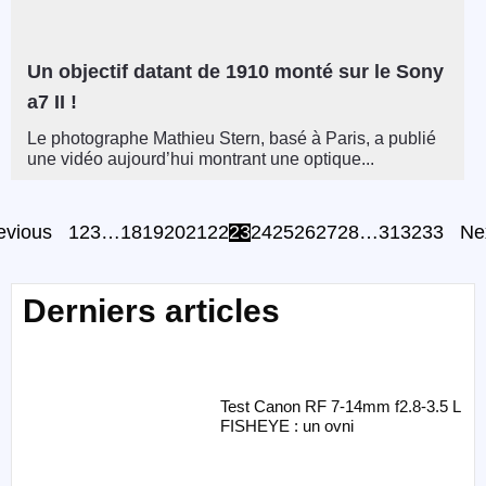
Un objectif datant de 1910 monté sur le Sony
a7 II !
Le photographe Mathieu Stern, basé à Paris, a publié
une vidéo aujourd’hui montrant une optique...
evious
1
2
3
…
18
19
20
21
22
23
24
25
26
27
28
…
31
32
33
Ne
Derniers articles
Test Canon RF 7-14mm f2.8-3.5 L
FISHEYE : un ovni