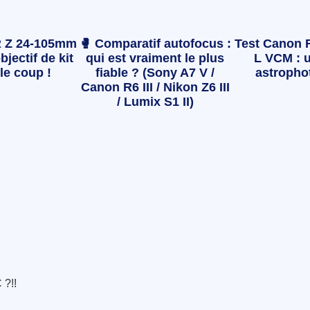
 Z 24-105mm
🥊 Comparatif autofocus :
Test Canon 
bjectif de kit
qui est vraiment le plus
L VCM : u
le coup !
fiable ? (Sony A7 V /
astropho
Canon R6 III / Nikon Z6 III
/ Lumix S1 II)
 ?!!