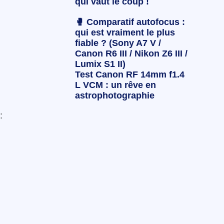
qui vaut le coup !
🥊 Comparatif autofocus :
qui est vraiment le plus
fiable ? (Sony A7 V /
Canon R6 III / Nikon Z6 III /
Lumix S1 II)
Test Canon RF 14mm f1.4
L VCM : un rêve en
astrophotographie
: