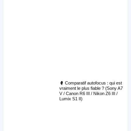
🥊 Comparatif autofocus : qui est
vraiment le plus fiable ? (Sony A7
V / Canon R6 III / Nikon Z6 III /
Lumix S1 II)