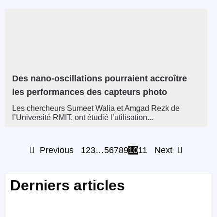
Des nano-oscillations pourraient accroître
les performances des capteurs photo
Les chercheurs Sumeet Walia et Amgad Rezk de
l’Université RMIT, ont étudié l’utilisation...
Previous
1
2
3
…
5
6
7
8
9
10
11
Next
Derniers articles