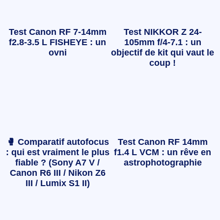
Test Canon RF 7-14mm
Test NIKKOR Z 24-
f2.8-3.5 L FISHEYE : un
105mm f/4-7.1 : un
ovni
objectif de kit qui vaut le
coup !
🥊 Comparatif autofocus
Test Canon RF 14mm
: qui est vraiment le plus
f1.4 L VCM : un rêve en
fiable ? (Sony A7 V /
astrophotographie
Canon R6 III / Nikon Z6
III / Lumix S1 II)