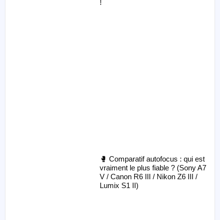
!
🥊 Comparatif autofocus : qui est
vraiment le plus fiable ? (Sony A7
V / Canon R6 III / Nikon Z6 III /
Lumix S1 II)