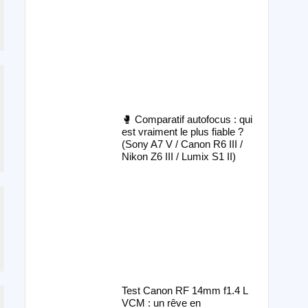
🥊 Comparatif autofocus : qui
est vraiment le plus fiable ?
(Sony A7 V / Canon R6 III /
Nikon Z6 III / Lumix S1 II)
Test Canon RF 14mm f1.4 L
VCM : un rêve en