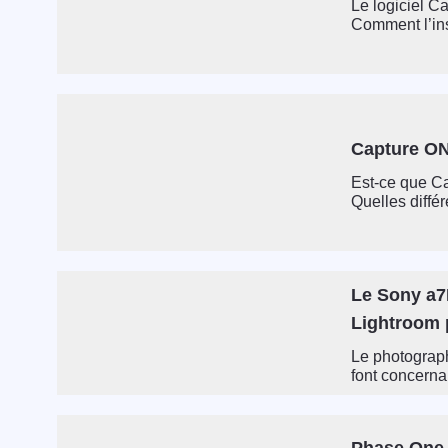
Le logiciel C
Comment l’inst
Capture ON
Est-ce que Ca
Quelles diffé
Le Sony a7
Lightroom 
Le photograph
font concernan
Phase One 