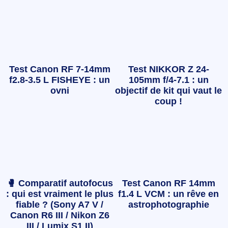
Test Canon RF 7-14mm
Test NIKKOR Z 24-
f2.8-3.5 L FISHEYE : un
105mm f/4-7.1 : un
ovni
objectif de kit qui vaut le
coup !
🥊 Comparatif autofocus
Test Canon RF 14mm
: qui est vraiment le plus
f1.4 L VCM : un rêve en
fiable ? (Sony A7 V /
astrophotographie
Canon R6 III / Nikon Z6
III / Lumix S1 II)