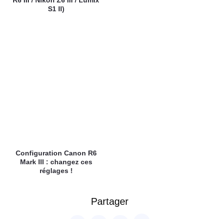
R6 III / Nikon Z6 III / Lumix
S1 II)
Configuration Canon R6
Mark III : changez ces
réglages !
Partager