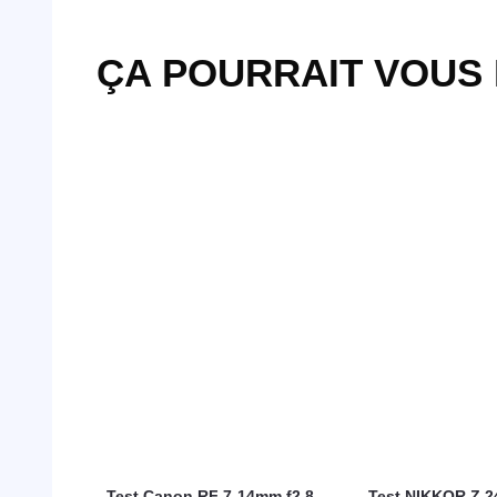
ÇA POURRAIT VOUS
Test Canon RF 7-14mm f2.8-
Test NIKKOR Z 2