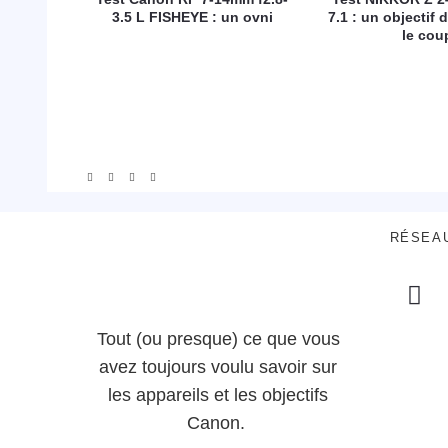
3.5 L FISHEYE : un ovni
7.1 : un objectif d
le cou
RÉSEA
Tout (ou presque) ce que vous
avez toujours voulu savoir sur
les appareils et les objectifs
Canon.