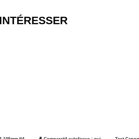
 INTÉRESSER
4-105mm f/4-
🥊 Comparatif autofocus : qui
Test Canon