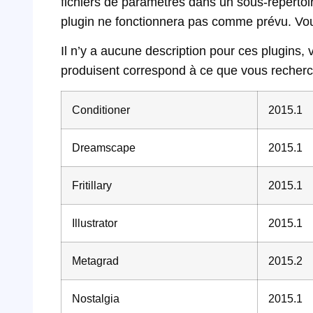
fichiers de paramètres dans un sous-répertoir
plugin ne fonctionnera pas comme prévu. Vous
Il n’y a aucune description pour ces plugins, vo
produisent correspond à ce que vous recherc
Conditioner
2015.1
Dreamscape
2015.1
Fritillary
2015.1
Illustrator
2015.1
Metagrad
2015.2
Nostalgia
2015.1