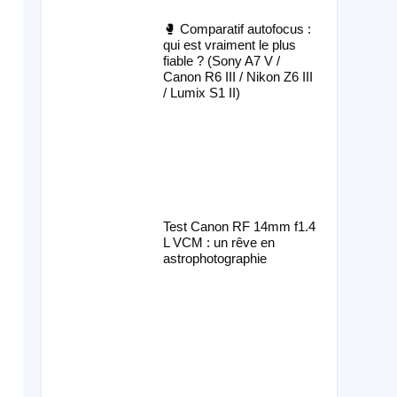
🥊 Comparatif autofocus :
qui est vraiment le plus
fiable ? (Sony A7 V /
Canon R6 III / Nikon Z6 III
/ Lumix S1 II)
Test Canon RF 14mm f1.4
L VCM : un rêve en
astrophotographie