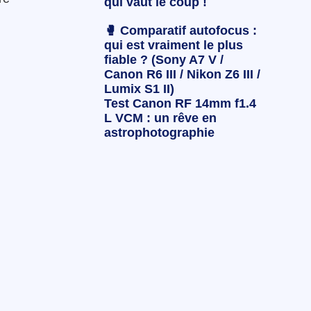
qui vaut le coup !
🥊 Comparatif autofocus :
qui est vraiment le plus
fiable ? (Sony A7 V /
Canon R6 III / Nikon Z6 III /
Lumix S1 II)
Test Canon RF 14mm f1.4
L VCM : un rêve en
astrophotographie