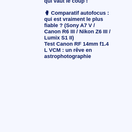
qui vaut le coup !
🥊 Comparatif autofocus :
qui est vraiment le plus
fiable ? (Sony A7 V /
Canon R6 III / Nikon Z6 III /
Lumix S1 II)
Test Canon RF 14mm f1.4
L VCM : un rêve en
astrophotographie