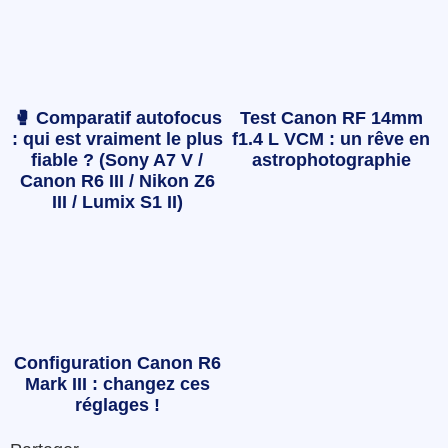
🥊 Comparatif autofocus
Test Canon RF 14mm
: qui est vraiment le plus
f1.4 L VCM : un rêve en
fiable ? (Sony A7 V /
astrophotographie
Canon R6 III / Nikon Z6
III / Lumix S1 II)
Configuration Canon R6
Mark III : changez ces
réglages !