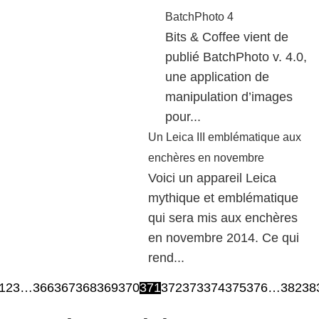
BatchPhoto 4
Bits & Coffee vient de
publié BatchPhoto v. 4.0,
une application de
manipulation d’images
pour...
Un Leica III emblématique aux
enchères en novembre
Voici un appareil Leica
mythique et emblématique
qui sera mis aux enchères
en novembre 2014. Ce qui
rend...
1
2
3
…
366
367
368
369
370
371
372
373
374
375
376
…
382
38