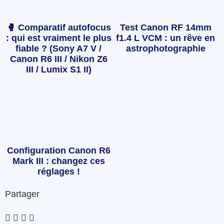
🥊 Comparatif autofocus
Test Canon RF 14mm
: qui est vraiment le plus
f1.4 L VCM : un rêve en
fiable ? (Sony A7 V /
astrophotographie
Canon R6 III / Nikon Z6
III / Lumix S1 II)
Configuration Canon R6
Mark III : changez ces
réglages !
Partager