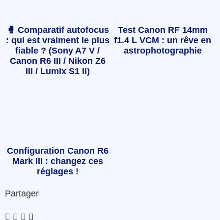
🥊 Comparatif autofocus
Test Canon RF 14mm
: qui est vraiment le plus
f1.4 L VCM : un rêve en
fiable ? (Sony A7 V /
astrophotographie
Canon R6 III / Nikon Z6
III / Lumix S1 II)
Configuration Canon R6
Mark III : changez ces
réglages !
Partager