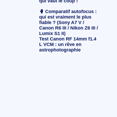
qui vaut le coup !
🥊 Comparatif autofocus :
qui est vraiment le plus
fiable ? (Sony A7 V /
Canon R6 III / Nikon Z6 III /
Lumix S1 II)
Test Canon RF 14mm f1.4
L VCM : un rêve en
astrophotographie