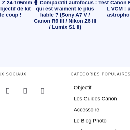
 Z 24-105mm
🥊 Comparatif autofocus :
Test Canon 
bjectif de kit
qui est vraiment le plus
L VCM : u
le coup !
fiable ? (Sony A7 V /
astropho
Canon R6 III / Nikon Z6 III
/ Lumix S1 II)
UX SOCIAUX
CATÉGORIES POPULAIRE
Objectif
Les Guides Canon
Accessoire
Le Blog Photo