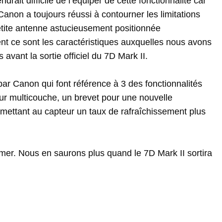
rait difficile de l’équiper de cette fonctionnalité car
anon a toujours réussi à contourner les limitations
tite
antenne astucieusement positionnée
nt ce sont les caractéristiques auxquelles nous avons
 avant la sortie officiel du 7D Mark II.
par
Canon
qui
font référence
à
3
des
fonctionnalités
ur
multicouche
,
un
brevet
pour
une
nouvelle
mettant au capteur un taux de rafraîchissement plus
mer. Nous en saurons plus quand le 7D Mark II sortira