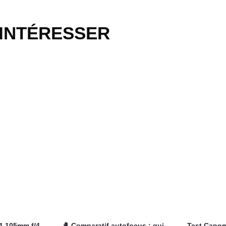
 INTÉRESSER
4-105mm f/4-
🥊 Comparatif autofocus : qui
Test Canon