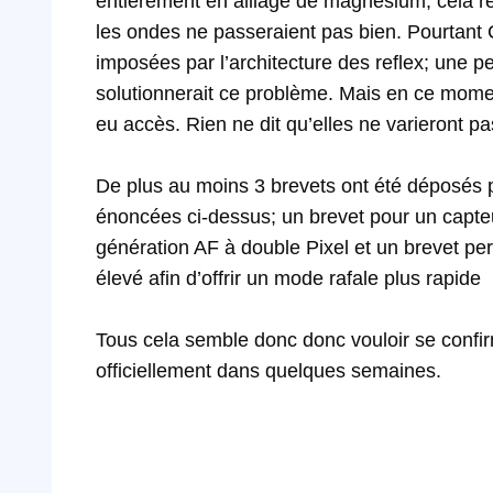
entièrement en alliage de magnésium, cela rend
les ondes ne passeraient pas bien. Pourtant C
imposées par l’architecture des reflex; u
ne pe
solutionnerait ce problème. Mais en ce mome
eu accès. Rien ne dit qu’elles ne varieront pas
De plus
au
moins
3
brevets
ont été
déposés
énoncées
ci-dessus
; u
n
brevet
pour
un
capte
génération
AF à
double
Pixel
et
un
brevet
per
élevé
afin d’offrir un
mode
rafale plus rapide
Tous cela semble donc donc vouloir se confir
officiellement dans quelques semaines.