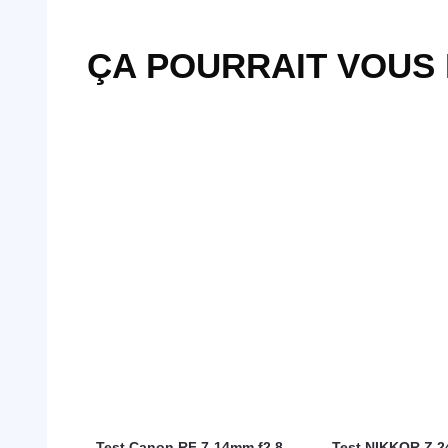
ÇA POURRAIT VOUS
Test Canon RF 7-14mm f2.8-
Test NIKKOR Z 2