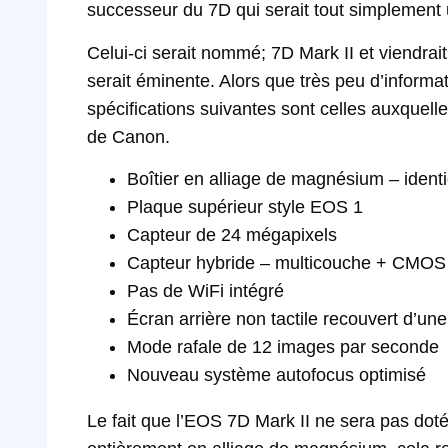
successeur du 7D qui serait tout simplement u
Celui-ci serait nommé; 7D Mark II et viendrai
serait éminente. Alors que très peu d’informati
spécifications suivantes sont celles auxquel
de Canon.
Boîtier en alliage de magnésium – ident
Plaque supérieur style EOS 1
Capteur de 24 mégapixels
Capteur
hybride
–
multicouche
+
CMOS
Pas de WiFi intégré
Écran arrière non tactile recouvert d’une
Mode rafale de 12 images par seconde
Nouveau système autofocus optimisé
Le
fait
que
l’EOS
7D
Mark II
ne sera pas dot