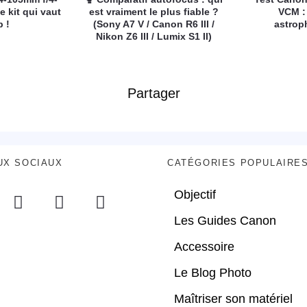
e kit qui vaut
est vraiment le plus fiable ?
VCM :
p !
(Sony A7 V / Canon R6 III /
astrop
Nikon Z6 III / Lumix S1 II)
Partager
UX SOCIAUX
CATÉGORIES POPULAIRE
Objectif
Les Guides Canon
Accessoire
Le Blog Photo
Maîtriser son matériel