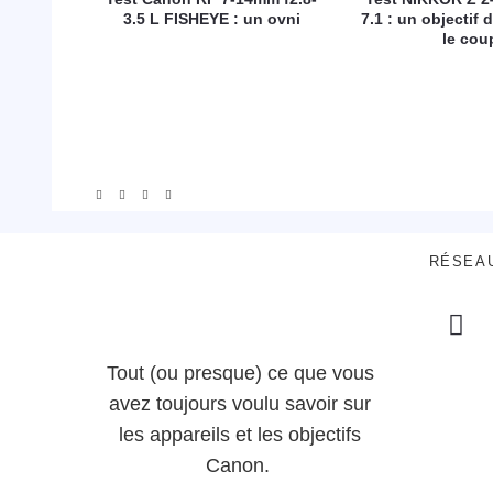
3.5 L FISHEYE : un ovni
7.1 : un objectif d
le cou
RÉSEA
Tout (ou presque) ce que vous
avez toujours voulu savoir sur
les appareils et les objectifs
Canon.