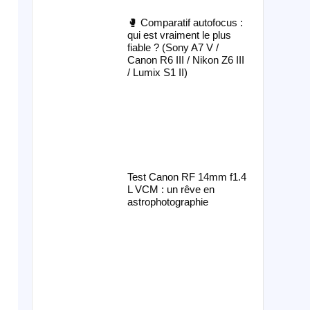
🥊 Comparatif autofocus :
qui est vraiment le plus
fiable ? (Sony A7 V /
Canon R6 III / Nikon Z6 III
/ Lumix S1 II)
Test Canon RF 14mm f1.4
L VCM : un rêve en
astrophotographie