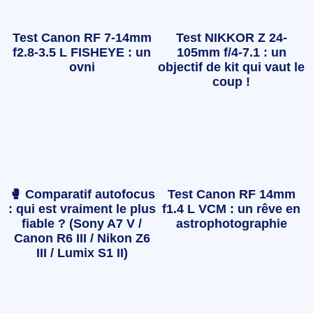
Test Canon RF 7-14mm
Test NIKKOR Z 24-
f2.8-3.5 L FISHEYE : un
105mm f/4-7.1 : un
ovni
objectif de kit qui vaut le
coup !
🥊 Comparatif autofocus
Test Canon RF 14mm
: qui est vraiment le plus
f1.4 L VCM : un rêve en
fiable ? (Sony A7 V /
astrophotographie
Canon R6 III / Nikon Z6
III / Lumix S1 II)