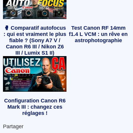
🥊 Comparatif autofocus
Test Canon RF 14mm
: qui est vraiment le plus
f1.4 L VCM : un rêve en
fiable ? (Sony A7 V /
astrophotographie
Canon R6 III / Nikon Z6
III / Lumix S1 II)
Configuration Canon R6
Mark III : changez ces
réglages !
Partager