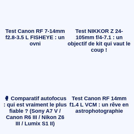
Test Canon RF 7-14mm
Test NIKKOR Z 24-
f2.8-3.5 L FISHEYE : un
105mm f/4-7.1 : un
ovni
objectif de kit qui vaut le
coup !
🥊 Comparatif autofocus
Test Canon RF 14mm
: qui est vraiment le plus
f1.4 L VCM : un rêve en
fiable ? (Sony A7 V /
astrophotographie
Canon R6 III / Nikon Z6
III / Lumix S1 II)