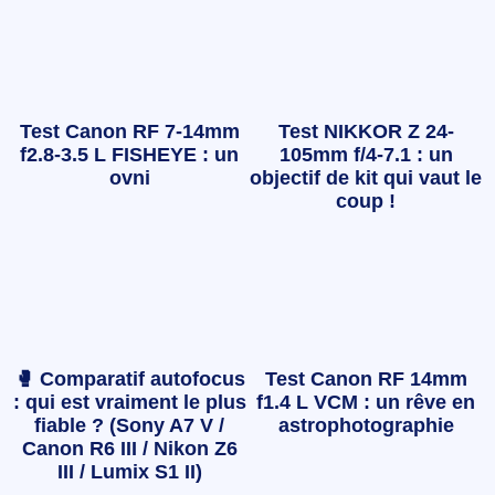
Test Canon RF 7-14mm
Test NIKKOR Z 24-
f2.8-3.5 L FISHEYE : un
105mm f/4-7.1 : un
ovni
objectif de kit qui vaut le
coup !
🥊 Comparatif autofocus
Test Canon RF 14mm
: qui est vraiment le plus
f1.4 L VCM : un rêve en
fiable ? (Sony A7 V /
astrophotographie
Canon R6 III / Nikon Z6
III / Lumix S1 II)