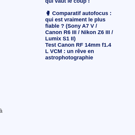
qui vaut le coup !
🥊 Comparatif autofocus :
qui est vraiment le plus
fiable ? (Sony A7 V /
Canon R6 III / Nikon Z6 III /
Lumix S1 II)
Test Canon RF 14mm f1.4
L VCM : un rêve en
astrophotographie
 à