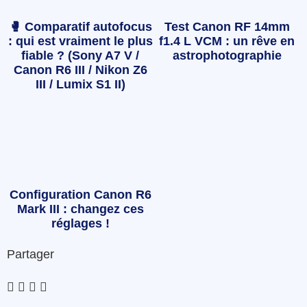
🥊 Comparatif autofocus
Test Canon RF 14mm
: qui est vraiment le plus
f1.4 L VCM : un rêve en
fiable ? (Sony A7 V /
astrophotographie
Canon R6 III / Nikon Z6
III / Lumix S1 II)
Configuration Canon R6
Mark III : changez ces
réglages !
Partager