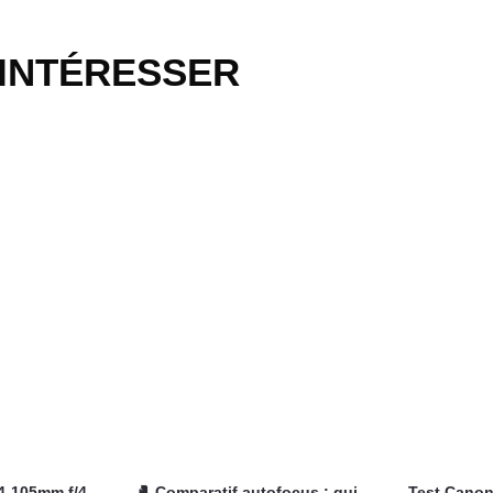
 INTÉRESSER
4-105mm f/4-
🥊 Comparatif autofocus : qui
Test Canon