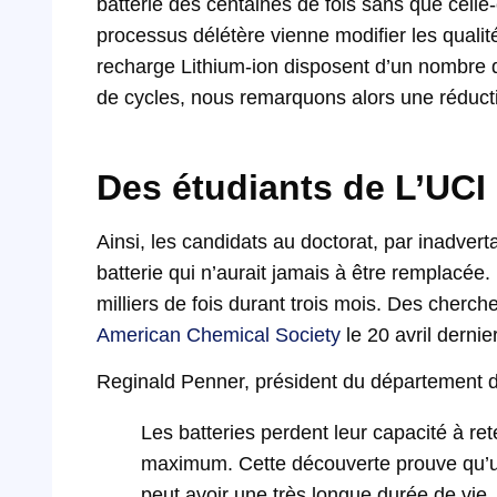
batterie des centaines de fois sans que celle
processus délétère
vienne modifier les qualité
recharge Lithium-ion disposent d’un nombre d
de cycles, nous remarquons alors une réducti
Des étudiants de L’UCI
Ainsi, les candidats au doctorat, par inadve
batterie qui n’aurait jamais à être remplacée
milliers de fois durant trois mois. Des cherch
American Chemical Society
le 20 avril dernier
Reginald Penner, président du département d
Les batteries perdent leur capacité à re
maximum. Cette découverte prouve qu’une
peut avoir une très longue durée de vie