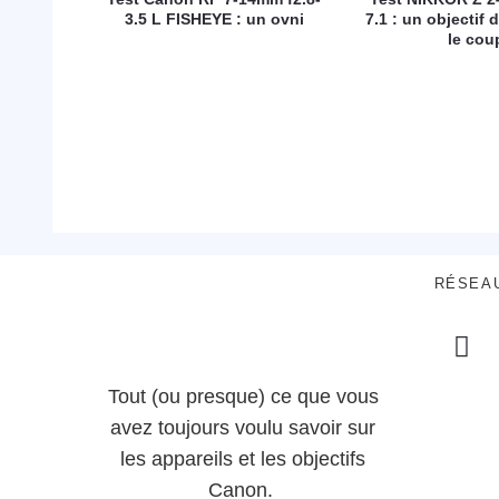
3.5 L FISHEYE : un ovni
7.1 : un objectif d
le cou
RÉSEA
Tout (ou presque) ce que vous
avez toujours voulu savoir sur
les appareils et les objectifs
Canon.