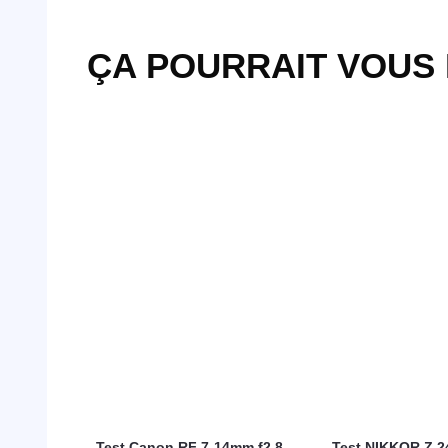
ÇA POURRAIT VOUS
Test Canon RF 7-14mm f2.8-
Test NIKKOR Z 2