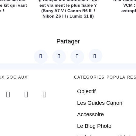
e kit qui vaut
est vraiment le plus fiable ?
VCM :
p !
(Sony A7 V / Canon R6 III /
astrop
Nikon Z6 III / Lumix S1 II)
Partager
UX SOCIAUX
CATÉGORIES POPULAIRE
Objectif
Les Guides Canon
Accessoire
Le Blog Photo