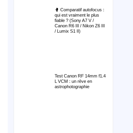
🥊 Comparatif autofocus :
qui est vraiment le plus
fiable ? (Sony A7 V /
Canon R6 III / Nikon Z6 III
/ Lumix S1 II)
Test Canon RF 14mm f1.4
L VCM : un rêve en
astrophotographie