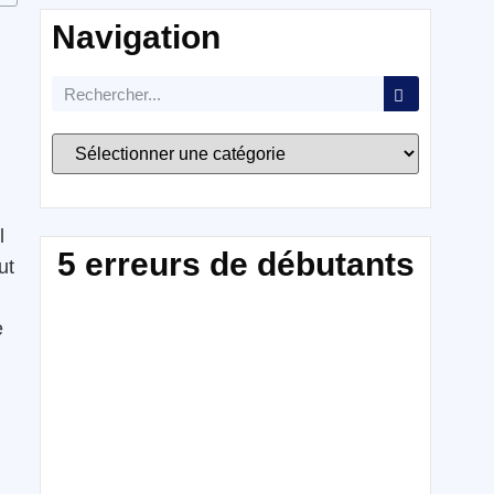
Navigation
l
5 erreurs de débutants
ut
e