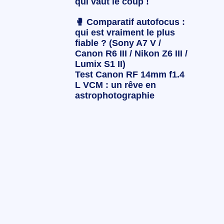
qui vaut le coup !
🥊 Comparatif autofocus :
qui est vraiment le plus
fiable ? (Sony A7 V /
Canon R6 III / Nikon Z6 III /
Lumix S1 II)
Test Canon RF 14mm f1.4
L VCM : un rêve en
astrophotographie