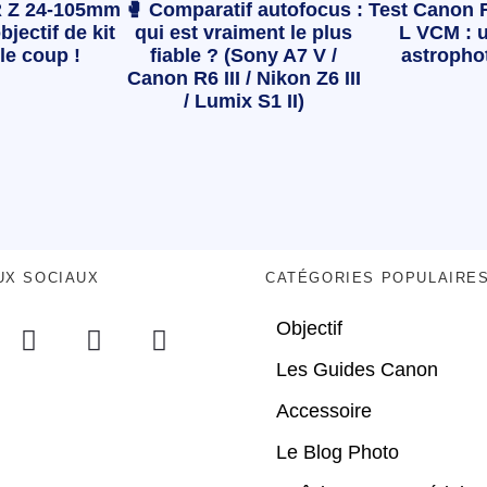
 Z 24-105mm
🥊 Comparatif autofocus :
Test Canon 
bjectif de kit
qui est vraiment le plus
L VCM : u
le coup !
fiable ? (Sony A7 V /
astropho
Canon R6 III / Nikon Z6 III
/ Lumix S1 II)
UX SOCIAUX
CATÉGORIES POPULAIRE
Objectif
Les Guides Canon
Accessoire
Le Blog Photo