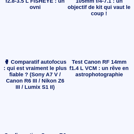
f2.8-3.5 L FISHEYE : un
105mm f/4-7.1 : un
ovni
objectif de kit qui vaut le
coup !
🥊 Comparatif autofocus
Test Canon RF 14mm
: qui est vraiment le plus
f1.4 L VCM : un rêve en
fiable ? (Sony A7 V /
astrophotographie
Canon R6 III / Nikon Z6
III / Lumix S1 II)